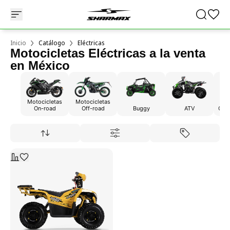
Inicio
Catálogo
Eléctricas
Motocicletas Eléctricas a la venta
en México
Motocicletas
Motocicletas
On-road
Off-road
Buggy
ATV
Carr