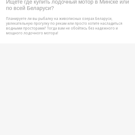
Ищете где купить лодочный мотор в Минске или 
по всей Беларуси? 
Планируете ли вы рыбалку на живописных озерах Беларуси, 
увлекательную прогулку по рекам или просто хотите насладиться 
водными просторами? Тогда вам не обойтись без надежного и 
мощного лодочного мотора!
В Минске и по всей Беларуси представлен широкий выбор лодочных 
моторов различных типов, мощностей и производителей. Как не 
потеряться в этом многообразии и выбрать именно тот мотор, 
который идеально подойдет для ваших нужд?
Вот несколько ключевых моментов, на которые стоит обратить 
внимание при выборе лодочного мотора:
Тип лодочного двигателя:
Бензиновые моторы: Самый распространенный и проверенный 
временем вариант. Отличаются высокой мощностью и 
надежностью.
Электрические моторы: Экологически чистый и тихий вариант, 
идеально подходящий для рыбалки и отдыха на воде.
Надувные лодки с мотором: Готовые комплекты, включающие 