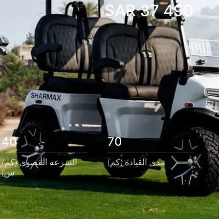
SAR
37 490
40
70
مدى القيادة (كم)
السرعة القصوى (كم/
س)