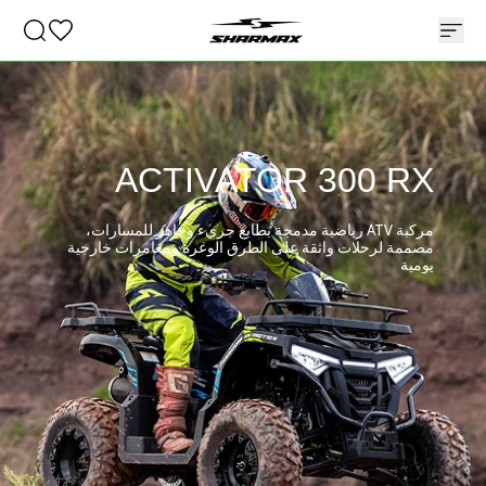
ACTIVATOR 300 RX
مركبة ATV رياضية مدمجة بطابع جريء وجاهز للمسارات،
مصممة لرحلات واثقة على الطرق الوعرة ومغامرات خارجية
يومية