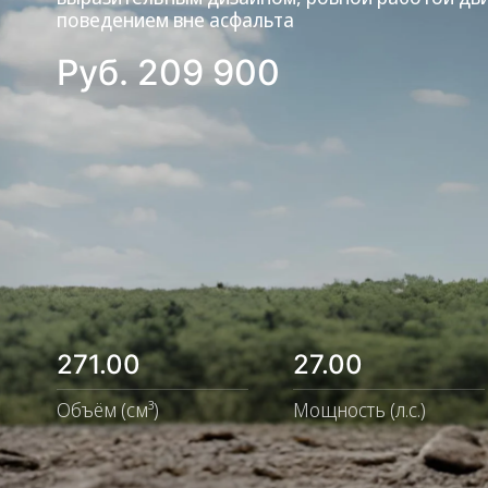
поведением вне асфальта
Руб.
209 900
271.00
27.00
Объём (см³)
Мощность (л.с.)