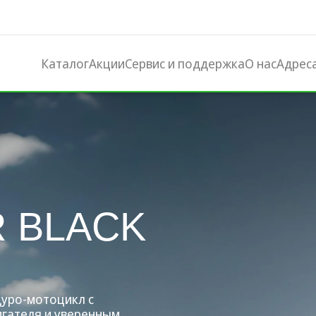
Каталог
Акции
Сервис и поддержка
О нас
Адрес
R BLACK
дуро-мотоцикл с
игателя и уверенным