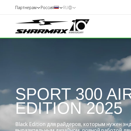
Партнерам
Россия
RU
SPORT 300 AI
EDITION 2025
Black Edition для райдеров, которым нужен эн
выразительным дизайном, ровной работой дв