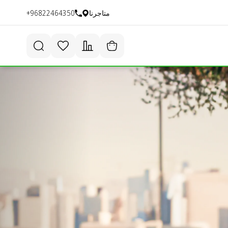
متاجرنا
+96822464350