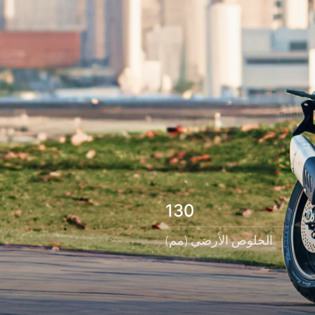
130
الخلوص الأرضي (مم)