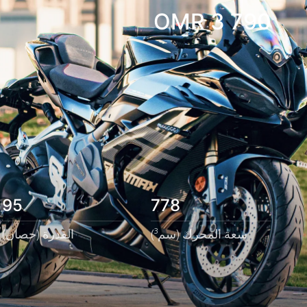
OMR
3 790
95
778
سعة المحرك (سم³)
القدرة (حصان)