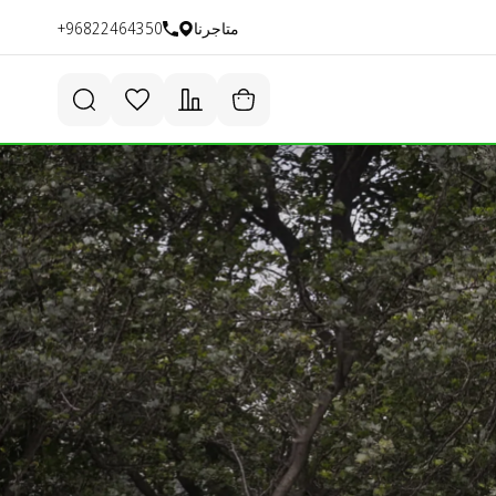
متاجرنا
+96822464350