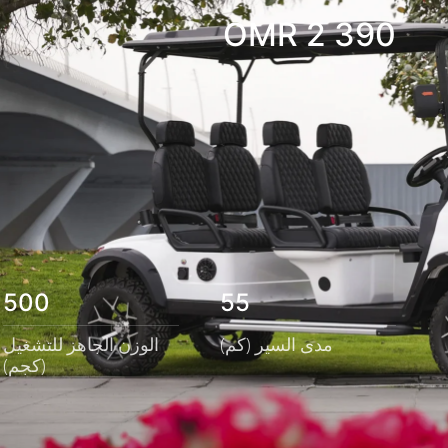
OMR
2 390
500
55
مدى السير (كم)
الوزن الجاهز للتشغيل
(كجم)