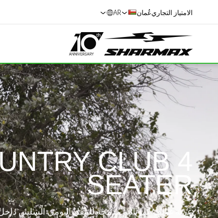
الامتياز التجاري
عُمان
AR
UNTRY СLUB 4
SEATER
عربة غولف كهربائية مدمجة للتنقّل اليومي السلس داخ