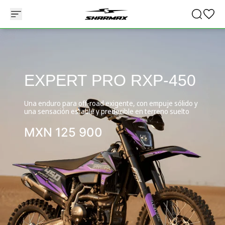
EXPERT PRO RXP-450
Una enduro para off-road exigente, con empuje sólido y
una sensación estable y predecible en terreno suelto
MXN
125 900