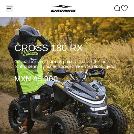
CROSS 180 RX
Compacto juvenil para las primeras rutas off-road, con
control sencillo y manejo predecible en terrenos ligeros
MXN
45 900