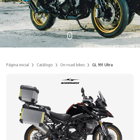
Página inicial
Catálogo
On-road bikes
GL 991 Ultra