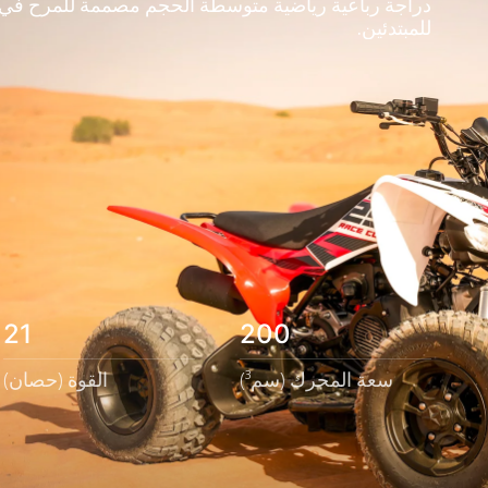
دراجة رباعية رياضية متوسطة الحجم مصممة للمرح في 
للمبتدئين.
21
200
سعة المحرك (سم³)
القوة (حصان)